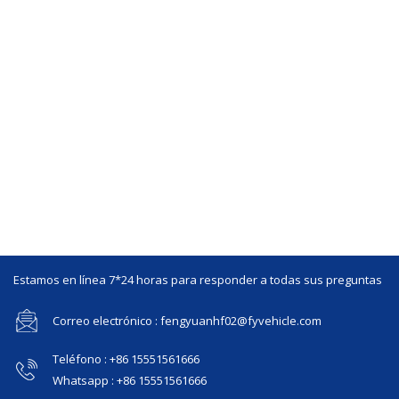
Estamos en línea 7*24 horas para responder a todas sus preguntas
Correo electrónico : fengyuanhf02@fyvehicle.com
Teléfono : +86 15551561666
Whatsapp : +86 15551561666