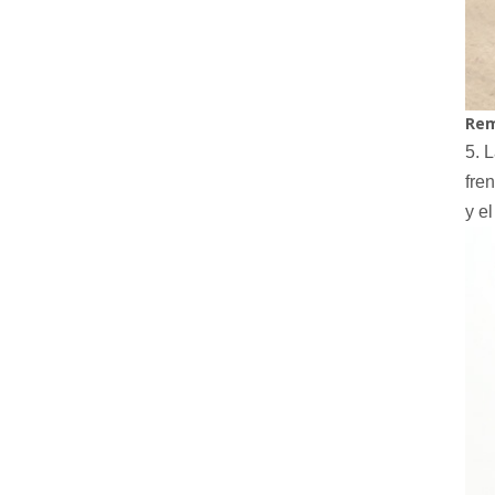
Rem
5.
L
fre
y e