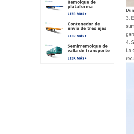
Remolque de
ruedas
plataforma
Dum
LEER MÁS
3. 
Contenedor de
sum
envío de tres ejes
que transporta
gar
LEER MÁS
semirremolque
esqueleto
4. 
Semirremolque de
valla de transporte
La 
de carga de envío
rec
LEER MÁS
de mercancías
pesadas de 40 pies