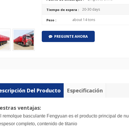
20-30 days
Tiempo de espera :
about 14 tons
Peso :
PREGUNTE AHORA
escripción Del Producto
Especificación
estras ventajas:
El remolque basculante Fengyuan es el producto principal de n
espesor completo, contenido de titanio