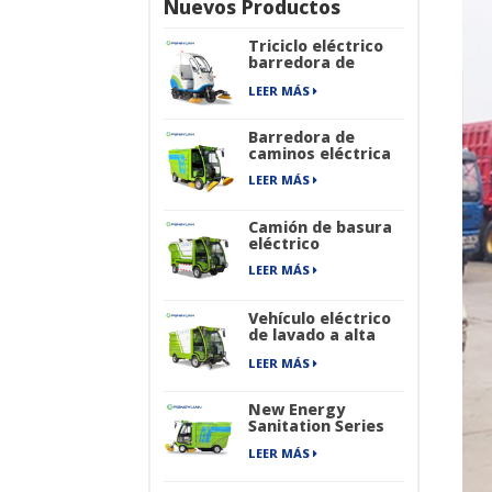
Nuevos Productos
Triciclo eléctrico
barredora de
caminos
LEER MÁS
Barredora de
caminos eléctrica
LEER MÁS
Camión de basura
eléctrico
LEER MÁS
Vehículo eléctrico
de lavado a alta
presión
LEER MÁS
New Energy
Sanitation Series
Barredora de
LEER MÁS
calles industrial
puramente
eléctrica de cuatro