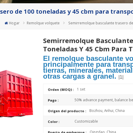
ero de 100 toneladas y 45 cbm para transp
Hogar
Remolque volquete
Semirremolque basculante trasero de
Semirremolque Basculante
Toneladas Y 45 Cbm Para T
El remolque basculante vol
principalmente para trans
tierras, minerales, materi
otras cargas a granel.
|1|
1 set
Orden (MOQ) :
50% advance payment, balance bef
Pago :
Bozhou, Anhui, China
Origen del producto :
Customizable
Color :
Qingdao, China
Puerto de embarque :