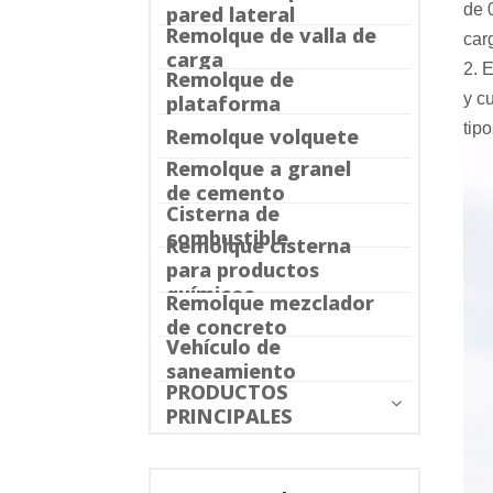
de 
pared lateral
Remolque de valla de
car
carga
2. 
Remolque de
y
cu
plataforma
tip
Remolque volquete
Remolque a granel
de cemento
Cisterna de
combustible
Remolque cisterna
para productos
químicos
Remolque mezclador
de concreto
Vehículo de
saneamiento
PRODUCTOS
PRINCIPALES