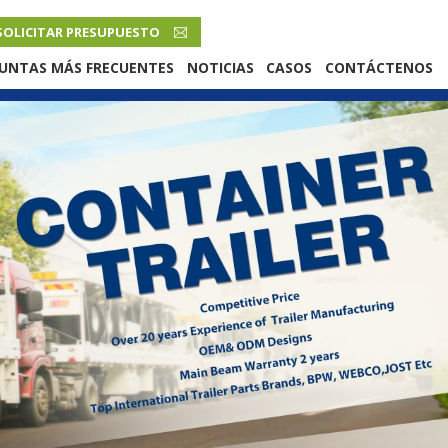
SOLICITAR PRESUPUESTO
ESPAÑOL
UNTAS MÁS FRECUENTES
NOTICIAS
CASOS
CONTÁCTENOS
English
French
Русский язык
Español
Português
Malay
ภาษา
بالعربية