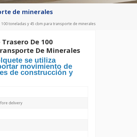
Deutsch
orte de minerales
Türkçe
 100 toneladas y 45 cbm para transporte de minerales
 Trasero De 100
ransporte De Minerales
quete se utiliza
portar movimiento de
ales de construcción y
ore delivery