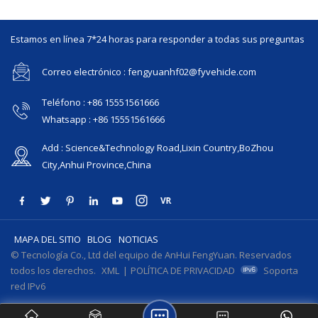
Estamos en línea 7*24 horas para responder a todas sus preguntas
Correo electrónico : fengyuanhf02@fyvehicle.com
Teléfono : +86 15551561666
Whatsapp : +86 15551561666
Add : Science&Technology Road,Lixin Country,BoZhou
City,Anhui Province,China
MAPA DEL SITIO
BLOG
NOTICIAS
© Tecnología Co., Ltd del equipo de AnHui FengYuan. Reservados
todos los derechos.
XML
|
POLÍTICA DE PRIVACIDAD
Soporta
red IPv6