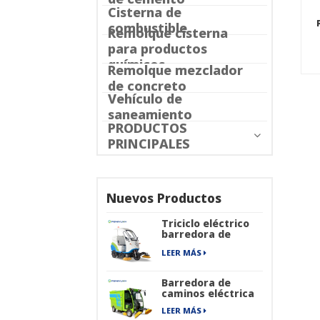
Cisterna de
combustible
Remolque cisterna
para productos
químicos
Remolque mezclador
de concreto
Vehículo de
saneamiento
PRODUCTOS
PRINCIPALES
Nuevos Productos
Triciclo eléctrico
barredora de
caminos
LEER MÁS
Barredora de
caminos eléctrica
LEER MÁS