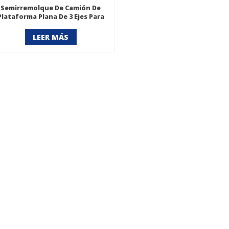
Semirremolque De Camión De
Plataforma Plana De 3 Ejes Para
Empresa De Transporte
LEER MÁS