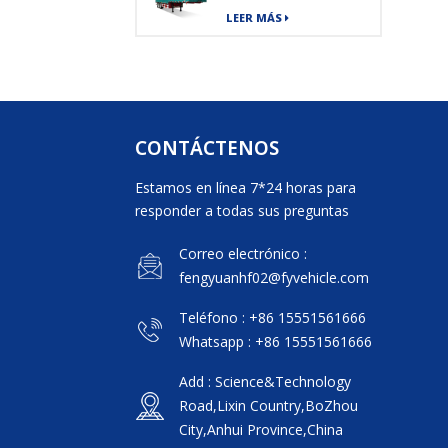
de carga de envío
LEER MÁS
de mercancías
pesadas de 40 pies
CONTÁCTENOS
Estamos en línea 7*24 horas para
responder a todas sus preguntas
Correo electrónico :
fengyuanhf02@fyvehicle.com
Teléfono : +86 15551561666
Whatsapp : +86 15551561666
Add : Science&Technology
Road,Lixin Country,BoZhou
City,Anhui Province,China