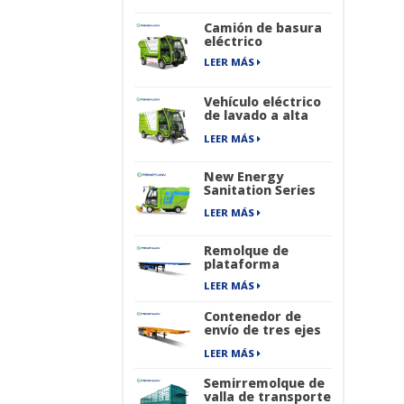
Camión de basura
eléctrico
LEER MÁS
Vehículo eléctrico
de lavado a alta
presión
LEER MÁS
New Energy
Sanitation Series
Barredora de
LEER MÁS
calles industrial
puramente
eléctrica de cuatro
Remolque de
ruedas
plataforma
LEER MÁS
Contenedor de
envío de tres ejes
que transporta
LEER MÁS
semirremolque
esqueleto
Semirremolque de
valla de transporte