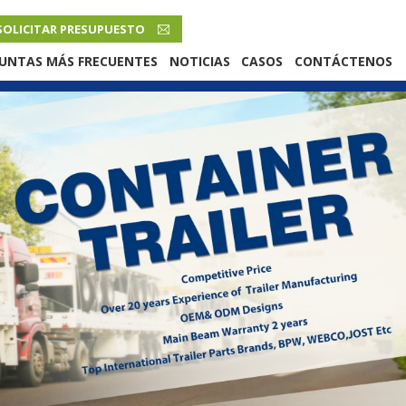
SOLICITAR PRESUPUESTO
ESPAÑOL
UNTAS MÁS FRECUENTES
NOTICIAS
CASOS
CONTÁCTENOS
English
French
Русский язык
Español
Português
Malay
ภาษา
بالعربية