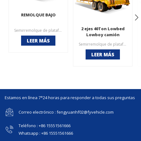
REMOLQUE BAJO
2 ejes 40Ton Lowbed
Semirremolque de plataforma baja de 3 ejes1. Longitud de superficie optimizada para una mejor carga, centro de gravedad más bajo y mayor seguridad2. Cargas puntuales elevadas debido a la estrecha separación entre travesaños3. Los ejes están hechos de marcas de fabricantes conocidas como FUWA BPW4. La suspensión neumática tiene un dispositivo de elevación para una operación más conveniente
Lowboy camión
LEER MÁS
tractor
Semirremolque de plataforma baja, conocido como remolque de plataforma baja, remolque lowboy. Generalmente se utilizan para transportar maquinaria de construcción y equipos grandes. Generalmente, muchos lugares son limitados, especialmente en algunos puentes. El uso de remolques de plataforma no se puede transportar, por lo que las personas usan plataformas semirremolques para transporte.
semirremolque
LEER MÁS
Estamos en línea 7*24 horas para responder a todas sus preguntas
Correo electrónico : fengyuanhf02@fyvehicle.com
Teléfono : +86 15551561666
Whatsapp : +86 15551561666