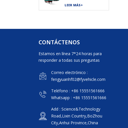
de carga de envío
LEER MÁS
de mercancías
pesadas de 40 pies
CONTÁCTENOS
Estamos en línea 7*24 horas para
responder a todas sus preguntas
Correo electrónico :
fengyuanhf02@fyvehicle.com
Teléfono : +86 15551561666
Whatsapp : +86 15551561666
Add : Science&Technology
Road,Lixin Country,BoZhou
City,Anhui Province,China