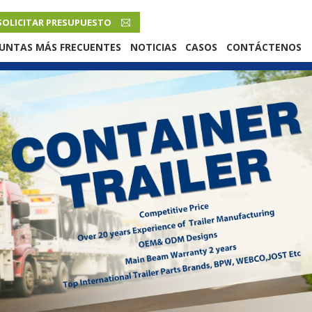
SOLICITAR PRESUPUESTO
ESPAÑOL
UNTAS MÁS FRECUENTES
NOTICIAS
CASOS
CONTÁCTENOS
English
French
Русский язык
Español
Português
Malay
ภาษา
بالعربية