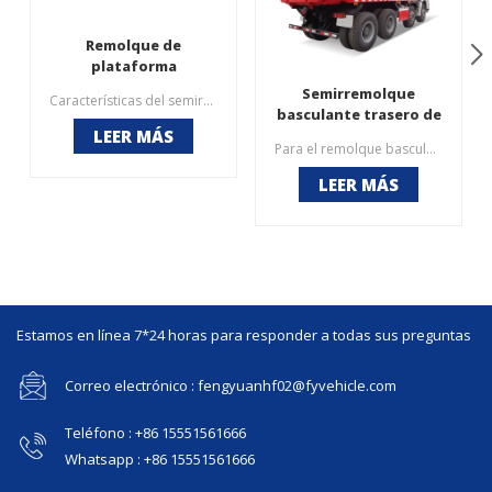
Remolque de
plataforma
Semirremolque
Características del semirremolque de plataforma FengYuan1. Estructura de acero altamente robusta con capacidad de carga extensible y alta, capacidad de carga de 40 toneladas.2. Suspensión de resorte mecánico de tipo resistente para cargas altas de requisitos.3.Longitud y anchura de la cama baja disponible por encargo4. La suspensión neumática y la suspensión del bogie son una opción.
basculante trasero de
LEER MÁS
2 ejes, 30 toneladas, 40
Para el remolque basculante hidráulico, de acuerdo con los requisitos de los clientes, podemos personalizar diferentes ejes y peso de carga. Los modelos populares de remolques volquete incluyen: semirremolque volquete de 2 ejes y 40 toneladas, remolque volquete de 3 ejes y 60 toneladas, remolque volquete de 3 ejes y 80 toneladas. Remolque volquete de elevación frontal de toneladas, remolque de camión de volteo de extremo de 100 toneladas de tres ejes y varios otros semirremolques de volteo de peso personalizados según la solicitud del cliente. Nuestro precio de remolque de carga basculante es realmente bueno con alta calidad garantizada.
toneladas
LEER MÁS
Estamos en línea 7*24 horas para responder a todas sus preguntas
Correo electrónico : fengyuanhf02@fyvehicle.com
Teléfono : +86 15551561666
Whatsapp : +86 15551561666