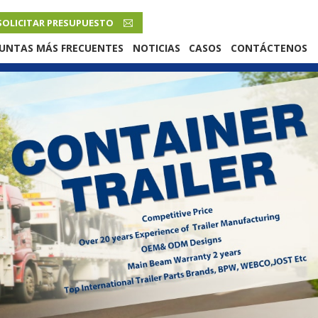
SOLICITAR PRESUPUESTO
ESPAÑOL
UNTAS MÁS FRECUENTES
NOTICIAS
CASOS
CONTÁCTENOS
English
French
Русский язык
Español
Português
Malay
ภาษา
بالعربية