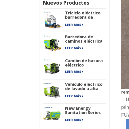
Nuevos Productos
Triciclo eléctrico
barredora de
caminos
LEER MÁS
Barredora de
caminos eléctrica
LEER MÁS
Camión de basura
eléctrico
LEER MÁS
Vehículo eléctrico
de lavado a alta
rem
presión
LEER MÁS
U
pri
New Energy
Sanitation Series
FUW
Barredora de
LEER MÁS
calles industrial
puramente