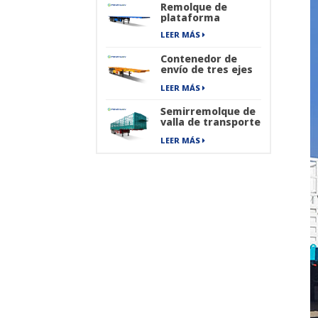
eléctrica de cuatro
Remolque de
ruedas
plataforma
LEER MÁS
Contenedor de
envío de tres ejes
que transporta
LEER MÁS
semirremolque
esqueleto
Semirremolque de
valla de transporte
de carga de envío
LEER MÁS
de mercancías
pesadas de 40 pies