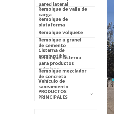
pared lateral
Remolque de valla de
carga
Remolque de
plataforma
Remolque volquete
Remolque a granel
de cemento
Cisterna de
combustible
Remolque cisterna
para productos
químicos
Remolque mezclador
de concreto
Vehículo de
saneamiento
PRODUCTOS
PRINCIPALES