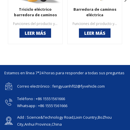
Triciclo eléctrico
Barredora de caminos
barredora de caminos
eléctrica
Funciones del producto y puntos de sujeción 1. El polvo, la arena, la piedra, las hojas, las ramas, los sólidos suspendidos, las botellas de cigarrillos y bebidas, los pernos y las tuercas y el sistema de rociadores se pueden limpiar para evitar el polvo;2. Equipado con una interfaz de suministro de agua contra incendios, la velocidad del suministro de agua es rápida y la lucha contra incendios municipal a lo largo de la carretera se puede utilizar en cualquier momento;3. Está equipado con un ventilador eléctrico tipo techo, que puede girar hacia la izquierda y hacia la derecha, hacia adelante y hacia atrás, y está equipado con un dispositivo de arranque y parada sin alimentación;4. Diseño humanizado, banco de trabajo de operación fácil de entender.
Funciones del producto y puntos de sujeción 1, cabina completamente sellada, vidriosa y transparente en tres lados, buena vista de limpieza, apariencia perfectaCubo de basura estándar de 2240 l, fácil de reemplazar, no es necesario tirar basura en la estación de transferencia, ahorro de tiempo de ida y vuelta y mayor eficiencia de operación.3, cuatro cepillos laterales + funcionamiento del cepillo principal, limpieza más limpia, pulverización de agua frente al polvo, ventilador de succión de polvo después del polvo, evite la operación de polvo secundario.4, puede reemplazar la limpieza de automóviles de combustible grande, el costo de uso es del 10% del anterior, el efecto de limpieza es mejor.5, batería de litio opcional, además de aire acondicionado.
LEER MÁS
LEER MÁS
Estamos en línea 7*24 horas para responder a todas sus preguntas
Correo electrónico : fengyuanhf02@fyvehicle.com
Teléfono : +86 15551561666
Whatsapp : +86 15551561666
Add : Science&Technology Road,Lixin Country,BoZhou
City,Anhui Province,China