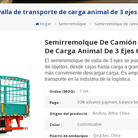
lla de transporte de carga animal de 3 ejes
Hogar
Semirremolque
Semirremolque de camión
Semirremolque De Camión 
De Carga Animal De 3 Ejes 
El semirremolque de valla de 3 ejes se pue
de objetos, desde cajas hasta carga a grane
más conveniente descargar carga. Es ampl
transporte en la industria de la logística.
1 set
Orden (MOQ) :
50% advance payment, balance bef
Pago :
Bozhou, Anhui, China
Origen del producto :
Customizable
Color :
Qingdao, China
Puerto de embarque :