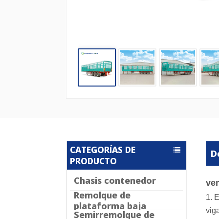
CATEGORÍAS DE
D
PRODUCTO
Chasis contenedor
ven
Remolque de
1. 
plataforma baja
vig
Semirremolque de