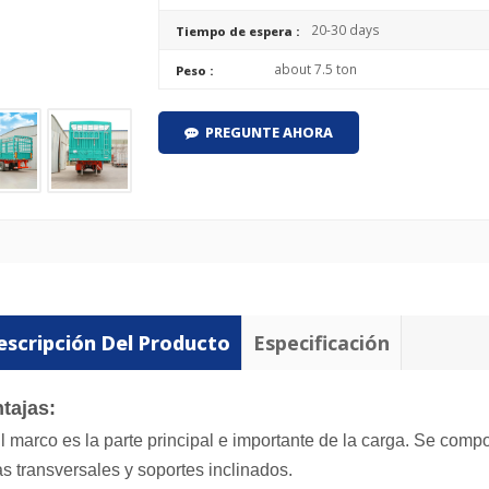
20-30 days
Tiempo de espera :
about 7.5 ton
Peso :
PREGUNTE AHORA
escripción Del Producto
Especificación
tajas:
El marco es la parte principal e importante de la carga. Se compo
as transversales y soportes inclinados.