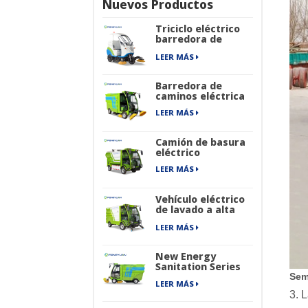
Nuevos Productos
Triciclo eléctrico
barredora de
caminos
LEER MÁS
Barredora de
caminos eléctrica
LEER MÁS
Camión de basura
eléctrico
LEER MÁS
Vehículo eléctrico
de lavado a alta
presión
LEER MÁS
New Energy
Sanitation Series
Barredora de
Sem
LEER MÁS
calles industrial
3. 
puramente
eléctrica de cuatro