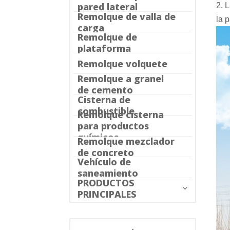
pared lateral
2. 
Remolque de valla de
la 
carga
Remolque de
plataforma
Remolque volquete
Remolque a granel
de cemento
Cisterna de
combustible
Remolque cisterna
para productos
químicos
Remolque mezclador
de concreto
Vehículo de
saneamiento
PRODUCTOS
PRINCIPALES