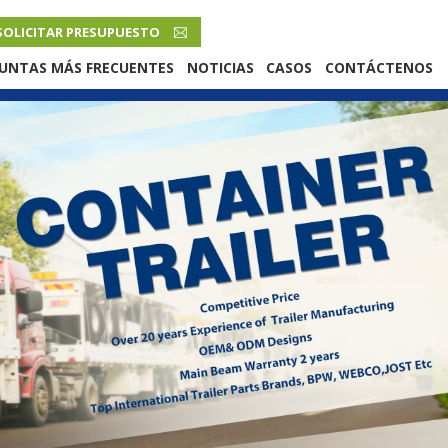
SOLICITAR PRESUPUESTO
ESPAÑOL
UNTAS MÁS FRECUENTES
NOTICIAS
CASOS
CONTÁCTENOS
English
French
Русский язык
Español
Português
Malay
ภาษา
بالعربية