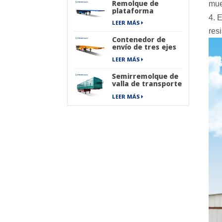
Remolque de
mue
ruedas
plataforma
4. 
LEER MÁS
res
Contenedor de
envío de tres ejes
que transporta
LEER MÁS
semirremolque
esqueleto
Semirremolque de
valla de transporte
de carga de envío
LEER MÁS
de mercancías
pesadas de 40 pies