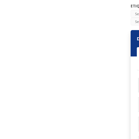
ETI
Se
Se